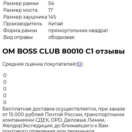
Размер рамки
54
Размер моста
17
Размер заушника
145
Производитель
Китай
Форма рамки
прямоугольник-квадрат
Вид оправы
ободковая
ОМ BOSS CLUB 80010 C1 отзывы
Средняя оценка покупателей:
(
0
)
0
0
0
0
0
Бесплатная доставка осуществляется, при заказе
от 15 000 рублей Почтой России, транспортными
компаниями СДЕК, DPD, Деловые Линии,
ЖелдорЭкспедиция, до ближайшего к Вам
почтового отделения или терминала