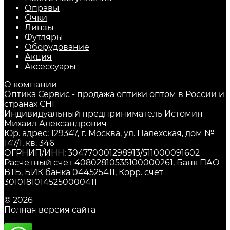
Оправы
Очки
Линзы
Футляры
Оборудование
Акция
Аксессуары
О компании
Оптика Сервис - продажа оптики оптом в России и
странах СНГ
Индивидуальный предприниматель Истомин
Михаил Александрович
Юр. адрес: 129347, г. Москва, ул. Палехская, дом №
147/1, кв. 346
ОГРНИП/ИНН: 304770001298913/511000091602
Расчетный счет 40802810535100000261, Банк ПАО
ВТБ, БИК банка 044525411, Корр. счет
30101810145250000411
© 2026
Полная версия сайта