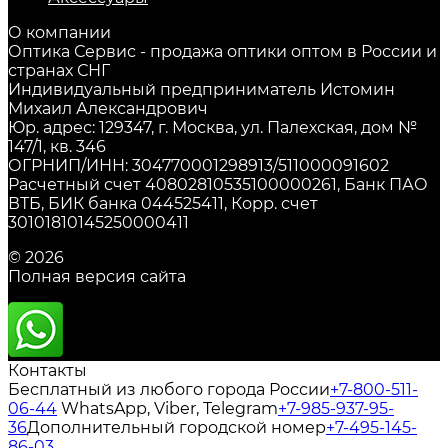
О компании
Оптика Сервис - продажа оптики оптом в России и
странах СНГ
Индивидуальный предприниматель Истомин
Михаил Александрович
Юр. адрес: 129347, г. Москва, ул. Палехская, дом №
147/1, кв. 346
ОГРНИП/ИНН: 304770001298913/511000091602
Расчетный счет 40802810535100000261, Банк ПАО
ВТБ, БИК банка 044525411, Корр. счет
30101810145250000411
© 2026
Полная версия сайта
Контакты
Бесплатный из любого города России
+7-800-511-
06-44
WhatsApp, Viber, Telegram
+7-985-937-95-
36
Дополнительный городской номер
+7-495-145-
86-03