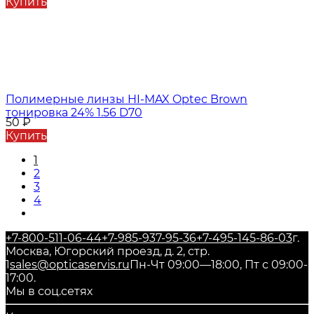
Купить
Полимерные линзы HI-MAX Optec Brown
тонировка 24% 1.56 D70
50
₽
Купить
1
2
3
4
+7-800-511-06-44
+7-985-937-95-36
+7-495-145-86-03
г.
Москва, Югорский проезд, д. 2, стр.
1
sales@opticaservis.ru
Пн-Чт 09:00—18:00, Пт с 09:00-
17:00.
Мы в соц.сетях