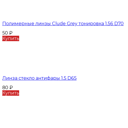
Полимерные линзы Clude Grey тонировка 1.56 D70
50
₽
Купить
Линза стекло антифары 1.5 D65
80
₽
Купить