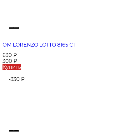
ОМ LORENZO LOTTO 8165 C1
630
₽
300
₽
Купить
-330
₽