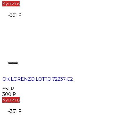
Купить
-351
₽
ОК LORENZO LOTTO 72237 C2
651
₽
300
₽
Купить
-351
₽