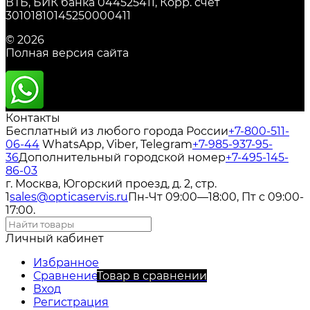
ВТБ, БИК банка 044525411, Корр. счет
30101810145250000411
© 2026
Полная версия сайта
Контакты
Бесплатный из любого города России
+7-800-511-
06-44
WhatsApp, Viber, Telegram
+7-985-937-95-
36
Дополнительный городской номер
+7-495-145-
86-03
г. Москва, Югорский проезд, д. 2, стр.
1
sales@opticaservis.ru
Пн-Чт 09:00—18:00, Пт с 09:00-
17:00.
Личный кабинет
Избранное
Сравнение
Товар в сравнении
Вход
Регистрация