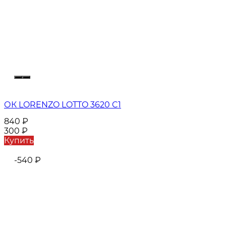
ОК LORENZO LOTTO 3620 C1
840
₽
300
₽
Купить
-540
₽