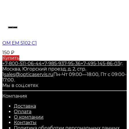
ОМ EM 5102 C1
150
₽
Купить
+7-800-511-06-44
+7-985-937-95-36
+7-495-145-86-03
г.
Москва, Югорский проезд, д. 2, стр.
1
sales@opticaservis.ru
Пн-Чт 09:00—18:00, Пт с 09:00-
17:00.
Мы в соц.сетях
Компания
Доставка
Оплата
О компании
Контакты
Политика обработки персональных данных