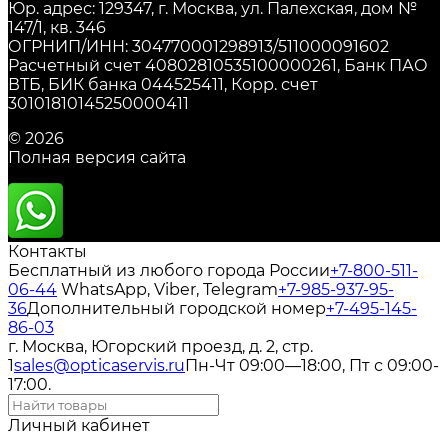
Юр. адрес: 129347, г. Москва, ул. Палехская, дом №
147/1, кв. 346
ОГРНИП/ИНН: 304770001298913/511000091602
Расчетный счет 40802810535100000261, Банк ПАО
ВТБ, БИК банка 044525411, Корр. счет
30101810145250000411
© 2026
Полная версия сайта
Контакты
Бесплатный из любого города России
+7-800-511-
06-44
WhatsApp, Viber, Telegram
+7-985-937-95-
36
Дополнительный городской номер
+7-495-145-
86-03
г. Москва, Югорский проезд, д. 2, стр.
1
sales@opticaservis.ru
Пн-Чт 09:00—18:00, Пт с 09:00-
17:00.
Личный кабинет