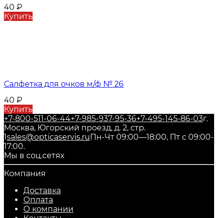
40
₽
Купить
Салфетка для очков м/ф № 26
40
₽
Купить
+7-800-511-06-44
+7-985-937-95-36
+7-495-145-86-03
г.
Москва, Югорский проезд, д. 2, стр.
1
sales@opticaservis.ru
Пн-Чт 09:00—18:00, Пт с 09:00-
17:00.
Мы в соц.сетях
Компания
Доставка
Оплата
О компании