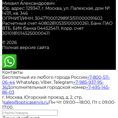
Михаил Александрович
Юр. адрес: 129347, г. Москва, ул. Палехская, дом №
147/1, кв. 346
ОГРНИП/ИНН: 304770001298913/511000091602
Расчетный счет 40802810535100000261, Банк ПАО
ВТБ, БИК банка 044525411, Корр. счет
30101810145250000411
© 2026
Полная версия сайта
Контакты
Бесплатный из любого города России
+7-800-511-
06-44
WhatsApp, Viber, Telegram
+7-985-937-95-
36
Дополнительный городской номер
+7-495-145-
86-03
г. Москва, Югорский проезд, д. 2, стр.
1
sales@opticaservis.ru
Пн-Чт 09:00—18:00, Пт с 09:00-
17:00.