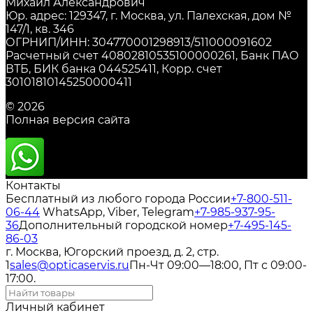
Михаил Александрович
Юр. адрес: 129347, г. Москва, ул. Палехская, дом №
147/1, кв. 346
ОГРНИП/ИНН: 304770001298913/511000091602
Расчетный счет 40802810535100000261, Банк ПАО
ВТБ, БИК банка 044525411, Корр. счет
30101810145250000411
© 2026
Полная версия сайта
Контакты
Бесплатный из любого города России
+7-800-511-
06-44
WhatsApp, Viber, Telegram
+7-985-937-95-
36
Дополнительный городской номер
+7-495-145-
86-03
г. Москва, Югорский проезд, д. 2, стр.
1
sales@opticaservis.ru
Пн-Чт 09:00—18:00, Пт с 09:00-
17:00.
Личный кабинет