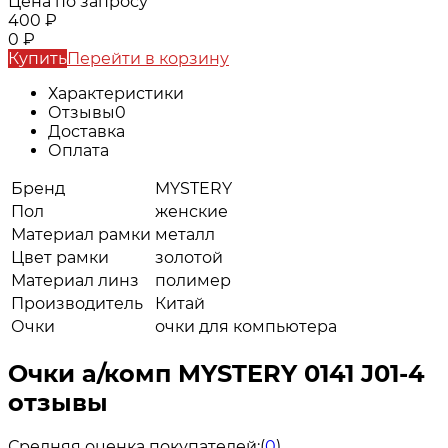
Цена по запросу
400
₽
0
₽
Купить
Перейти в корзину
Характеристики
Отзывы
0
Доставка
Оплата
Бренд
MYSTERY
Пол
женские
Материал рамки
металл
Цвет рамки
золотой
Материал линз
полимер
Производитель
Китай
Очки
очки для компьютера
Очки а/комп MYSTERY 0141 J01-4
отзывы
Средняя оценка покупателей:
(
0
)