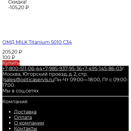
Скидка!
-105,20
₽
ОМД MILK Titanium 5010 С34
205,20
₽
100
₽
Купить
+7-800-511-06-44
+7-985-937-95-36
+7-495-145-86-03
г.
Москва, Югорский проезд, д. 2, стр.
1
sales@opticaservis.ru
Пн-Чт 09:00—18:00, Пт с 09:00-
17:00.
Мы в соц.сетях
Компания
Доставка
Оплата
О компании
Контакты