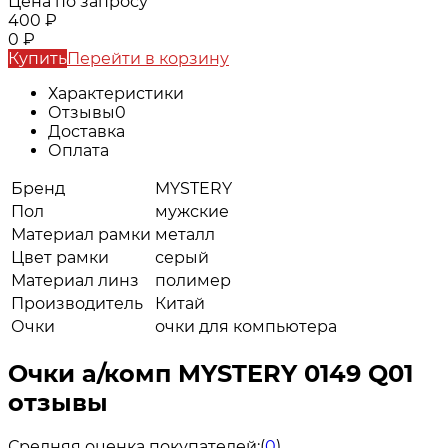
Цена по запросу
400
₽
0
₽
Купить
Перейти в корзину
Характеристики
Отзывы
0
Доставка
Оплата
Бренд
MYSTERY
Пол
мужские
Материал рамки
металл
Цвет рамки
серый
Материал линз
полимер
Производитель
Китай
Очки
очки для компьютера
Очки а/комп MYSTERY 0149 Q01
отзывы
Средняя оценка покупателей:
(
0
)