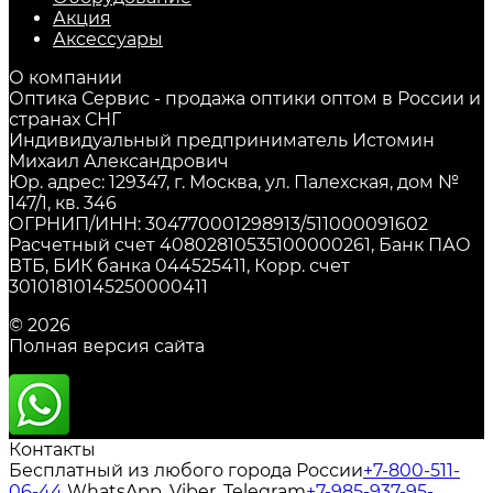
Акция
Аксессуары
О компании
Оптика Сервис - продажа оптики оптом в России и
странах СНГ
Индивидуальный предприниматель Истомин
Михаил Александрович
Юр. адрес: 129347, г. Москва, ул. Палехская, дом №
147/1, кв. 346
ОГРНИП/ИНН: 304770001298913/511000091602
Расчетный счет 40802810535100000261, Банк ПАО
ВТБ, БИК банка 044525411, Корр. счет
30101810145250000411
© 2026
Полная версия сайта
Контакты
Бесплатный из любого города России
+7-800-511-
06-44
WhatsApp, Viber, Telegram
+7-985-937-95-