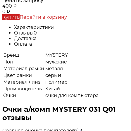
Цена по запросу
400
₽
0
₽
Купить
Перейти в корзину
Характеристики
Отзывы
0
Доставка
Оплата
Бренд
MYSTERY
Пол
мужские
Материал рамки
металл
Цвет рамки
серый
Материал линз
полимер
Производитель
Китай
Очки
очки для компьютера
Очки а/комп MYSTERY 031 Q01
отзывы
Средняя оценка покупателей:
(
0
)