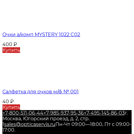
Очки а/комп MYSTERY 1022 C02
400
₽
Купить
Салфетка для очков м/ф № 001
40
₽
Купить
+7-800-511-06-44
+7-985-937-95-36
+7-495-145-86-03
г.
Москва, Югорский проезд, д. 2, стр.
1
sales@opticaservis.ru
Пн-Чт 09:00—18:00, Пт с 09:00-
17:00.