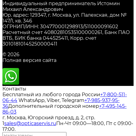
Индивидуальный предприниматель Истомин
Михаил Александрович
Юр. адрес: 129347, г. Москва, ул. Палехская, дом №
147/1, кв. 346
ОГРНИП/ИНН: 304770001298913/511000091602
Расчетный счет 40802810535100000261, Банк ПАО
ВТБ, БИК банка 044525411, Корр. счет
30101810145250000411
© 2026
Полная версия сайта
Контакты
Бесплатный из любого города России
+7-800-511-
06-44
WhatsApp, Viber, Telegram
+7-985-937-95-
36
Дополнительный городской номер
+7-495-145-
86-03
г. Москва, Югорский проезд, д. 2, стр.
1
sales@opticaservis.ru
Пн-Чт 09:00—18:00, Пт с 09:00-
17:00.