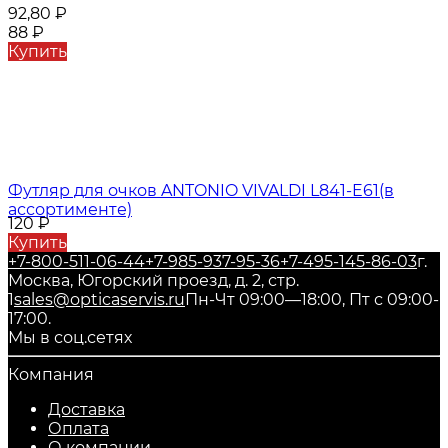
92,80
₽
88
₽
Купить
Футляр для очков ANTONIO VIVALDI L841-E61(в
ассортименте)
120
₽
Купить
+7-800-511-06-44
+7-985-937-95-36
+7-495-145-86-03
г.
Москва, Югорский проезд, д. 2, стр.
1
sales@opticaservis.ru
Пн-Чт 09:00—18:00, Пт с 09:00-
17:00.
Мы в соц.сетях
Компания
Доставка
Оплата
О компании