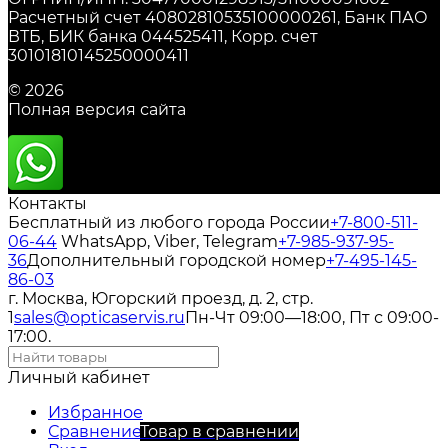
Расчетный счет 40802810535100000261, Банк ПАО
ВТБ, БИК банка 044525411, Корр. счет
30101810145250000411
© 2026
Полная версия сайта
Контакты
Бесплатный из любого города России
+7-800-511-
06-44
WhatsApp, Viber, Telegram
+7-985-937-95-
36
Дополнительный городской номер
+7-495-145-
86-03
г. Москва, Югорский проезд, д. 2, стр.
1
sales@opticaservis.ru
Пн-Чт 09:00—18:00, Пт с 09:00-
17:00.
Личный кабинет
Избранное
Сравнение
Товар в сравнении