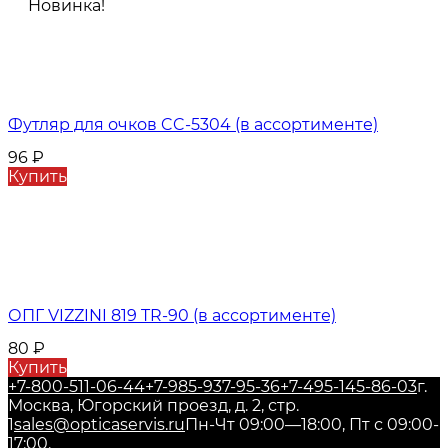
Новинка!
Футляр для очков CC-5304 (в ассортименте)
96
₽
Купить
ОПГ VIZZINI 819 TR-90 (в ассортименте)
80
₽
Купить
+7-800-511-06-44
+7-985-937-95-36
+7-495-145-86-03
г.
Москва, Югорский проезд, д. 2, стр.
1
sales@opticaservis.ru
Пн-Чт 09:00—18:00, Пт с 09:00-
17:00.