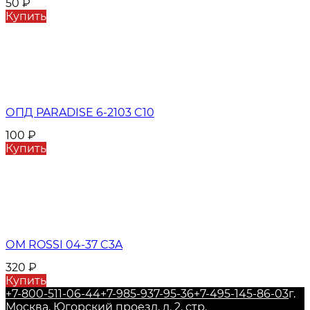
50
₽
Купить
ОПД PARADISE 6-2103 C10
100
₽
Купить
ОМ ROSSI 04-37 C3A
320
₽
Купить
+7-800-511-06-44
+7-985-937-95-36
+7-495-145-86-03
г.
Москва, Югорский проезд, д. 2, стр.