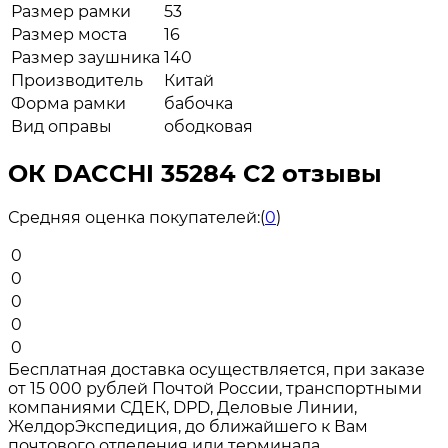
Размер рамки
53
Размер моста
16
Размер заушника
140
Производитель
Китай
Форма рамки
бабочка
Вид оправы
ободковая
ОК DACCHI 35284 C2 отзывы
Средняя оценка покупателей:
(
0
)
0
0
0
0
0
Бесплатная доставка осуществляется, при заказе
от 15 000 рублей Почтой России, транспортными
компаниями СДЕК, DPD, Деловые Линии,
ЖелдорЭкспедиция, до ближайшего к Вам
почтового отделения или терминала