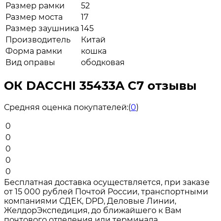
Размер рамки
52
Размер моста
17
Размер заушника
145
Производитель
Китай
Форма рамки
кошка
Вид оправы
ободковая
ОК DACCHI 35433A C7 отзывы
Средняя оценка покупателей:
(
0
)
0
0
0
0
0
Бесплатная доставка осуществляется, при заказе
от 15 000 рублей Почтой России, транспортными
компаниями СДЕК, DPD, Деловые Линии,
ЖелдорЭкспедиция, до ближайшего к Вам
почтового отделения или терминала