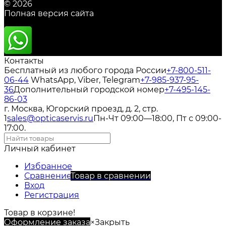
© 2026
Полная версия сайта
Контакты
Бесплатный из любого города России
+7-800-511-
06-44
WhatsApp, Viber, Telegram
+7-985-937-95-
36
Дополнительный городской номер
+7-495-145-
86-03
г. Москва, Югорский проезд, д. 2, стр.
1
sales@opticaservis.ru
Пн-Чт 09:00—18:00, Пт с 09:00-
17:00.
Личный кабинет
Избранное
Сравнение
Товар в сравнении
Вход
Регистрация
Товар в корзине!
Оформление заказа
×
Закрыть