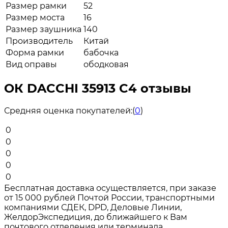
Размер рамки
52
Размер моста
16
Размер заушника
140
Производитель
Китай
Форма рамки
бабочка
Вид оправы
ободковая
ОК DACCHI 35913 C4 отзывы
Средняя оценка покупателей:
(
0
)
0
0
0
0
0
Бесплатная доставка осуществляется, при заказе
от 15 000 рублей Почтой России, транспортными
компаниями СДЕК, DPD, Деловые Линии,
ЖелдорЭкспедиция, до ближайшего к Вам
почтового отделения или терминала