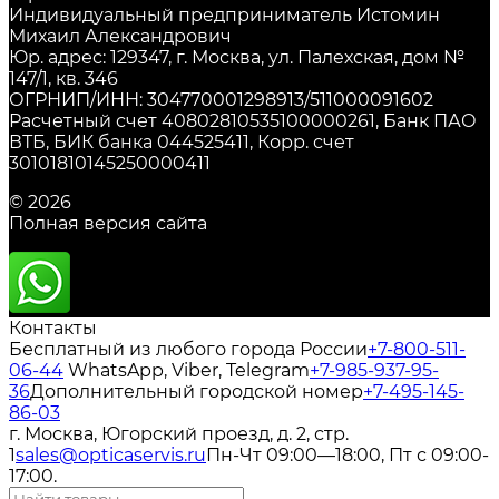
Индивидуальный предприниматель Истомин
Михаил Александрович
Юр. адрес: 129347, г. Москва, ул. Палехская, дом №
147/1, кв. 346
ОГРНИП/ИНН: 304770001298913/511000091602
Расчетный счет 40802810535100000261, Банк ПАО
ВТБ, БИК банка 044525411, Корр. счет
30101810145250000411
© 2026
Полная версия сайта
Контакты
Бесплатный из любого города России
+7-800-511-
06-44
WhatsApp, Viber, Telegram
+7-985-937-95-
36
Дополнительный городской номер
+7-495-145-
86-03
г. Москва, Югорский проезд, д. 2, стр.
1
sales@opticaservis.ru
Пн-Чт 09:00—18:00, Пт с 09:00-
17:00.