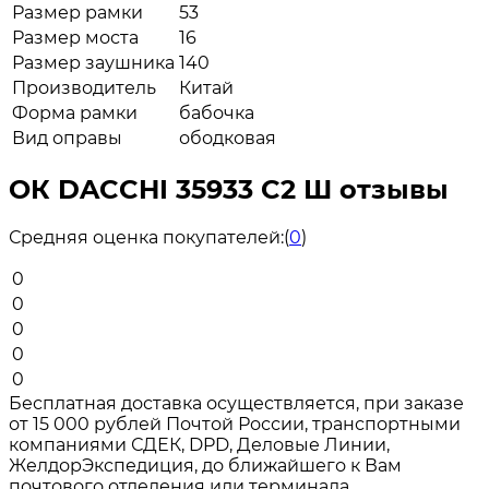
Размер рамки
53
Размер моста
16
Размер заушника
140
Производитель
Китай
Форма рамки
бабочка
Вид оправы
ободковая
ОК DACCHI 35933 C2 Ш отзывы
Средняя оценка покупателей:
(
0
)
0
0
0
0
0
Бесплатная доставка осуществляется, при заказе
от 15 000 рублей Почтой России, транспортными
компаниями СДЕК, DPD, Деловые Линии,
ЖелдорЭкспедиция, до ближайшего к Вам
почтового отделения или терминала