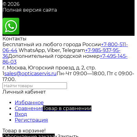
© 2026
Полная версия сайта
Контакты
Бесплатный из любого города России
+7-800-511-
06-44
WhatsApp, Viber, Telegram
+7-985-937-95-
36
Дополнительный городской номер
+7-495-145-
86-03
г. Москва, Югорский проезд, д. 2, стр.
1
sales@opticaservis.ru
Пн-Чт 09:00—18:00, Пт с 09:00-
17:00.
Личный кабинет
Избранное
Сравнение
Товар в сравнении
Вход
Регистрация
Товар в корзине!
Оформление заказа
×
Закрыть