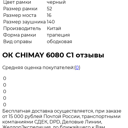
Цвет рамки
черный
Размер рамки
52
Размер моста
16
Размер заушника
140
Производитель
Китай
Форма рамки
трапеция
Вид оправы
ободковая
ОК CHIMAY 6080 C1 отзывы
Средняя оценка покупателей:
(
0
)
0
0
0
0
0
Бесплатная доставка осуществляется, при заказе
от 15 000 рублей Почтой России, транспортными
компаниями СДЕК, DPD, Деловые Линии,
ЖелдорЭкспедиция, до ближайшего к Вам