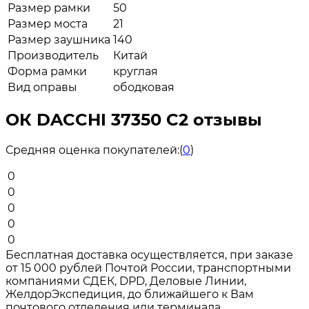
Размер рамки
50
Размер моста
21
Размер заушника
140
Производитель
Китай
Форма рамки
круглая
Вид оправы
ободковая
ОК DACCHI 37350 C2 отзывы
Средняя оценка покупателей:
(
0
)
0
0
0
0
0
Бесплатная доставка осуществляется, при заказе
от 15 000 рублей Почтой России, транспортными
компаниями СДЕК, DPD, Деловые Линии,
ЖелдорЭкспедиция, до ближайшего к Вам
почтового отделения или терминала