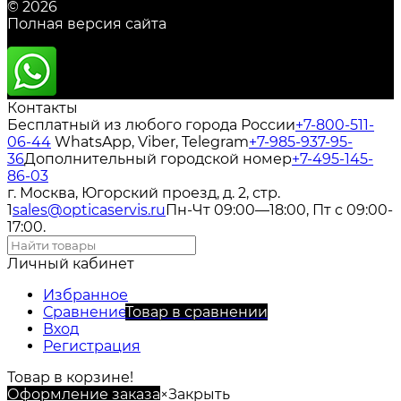
© 2026
Полная версия сайта
Контакты
Бесплатный из любого города России
+7-800-511-
06-44
WhatsApp, Viber, Telegram
+7-985-937-95-
36
Дополнительный городской номер
+7-495-145-
86-03
г. Москва, Югорский проезд, д. 2, стр.
1
sales@opticaservis.ru
Пн-Чт 09:00—18:00, Пт с 09:00-
17:00.
Личный кабинет
Избранное
Сравнение
Товар в сравнении
Вход
Регистрация
Товар в корзине!
Оформление заказа
×
Закрыть