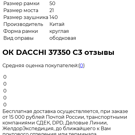
Размер рамки
50
Размер моста
21
Размер заушника
140
Производитель
Китай
Форма рамки
круглая
Вид оправы
ободковая
ОК DACCHI 37350 C3 отзывы
Средняя оценка покупателей:
(
0
)
0
0
0
0
0
Бесплатная доставка осуществляется, при заказе
от 15 000 рублей Почтой России, транспортными
компаниями СДЕК, DPD, Деловые Линии,
ЖелдорЭкспедиция, до ближайшего к Вам
почтового отделения или терминала