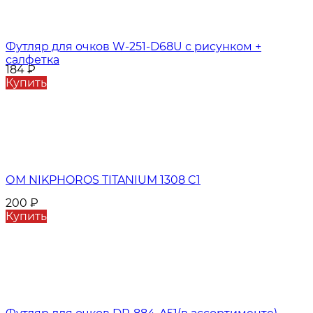
Футляр для очков W-251-D68U с рисунком +
салфетка
184
₽
Купить
ОМ NIKPHOROS TITANIUM 1308 C1
200
₽
Купить