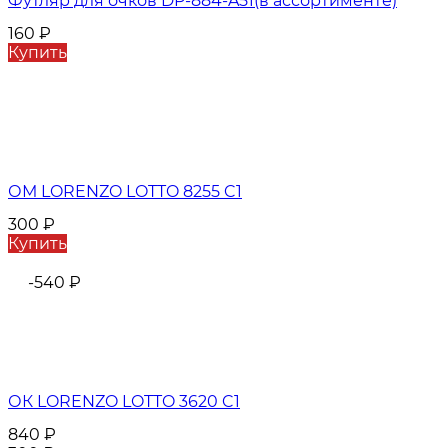
Футляр для очков DP-884-A51(в ассортименте)
160
₽
Купить
ОМ LORENZO LOTTO 8255 C1
300
₽
Купить
-540
₽
ОК LORENZO LOTTO 3620 C1
840
₽