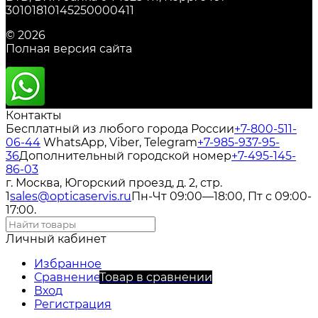
30101810145250000411
© 2026
Полная версия сайта
Контакты
Бесплатный из любого города России
+7-800-511-
06-44
WhatsApp, Viber, Telegram
+7-985-937-95-
36
Дополнительный городской номер
+7-495-145-
86-03
г. Москва, Югорский проезд, д. 2, стр.
1
sales@opticaservis.ru
Пн-Чт 09:00—18:00, Пт с 09:00-
17:00.
Личный кабинет
Избранное
Сравнение
Товар в сравнении
Вход
Регистрация