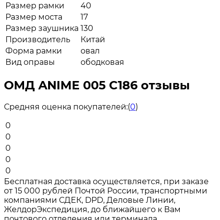
Размер рамки
40
Размер моста
17
Размер заушника
130
Производитель
Китай
Форма рамки
овал
Вид оправы
ободковая
ОМД ANIME 005 C186 отзывы
Средняя оценка покупателей:
(
0
)
0
0
0
0
0
Бесплатная доставка осуществляется, при заказе
от 15 000 рублей Почтой России, транспортными
компаниями СДЕК, DPD, Деловые Линии,
ЖелдорЭкспедиция, до ближайшего к Вам
почтового отделения или терминала