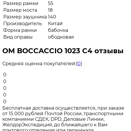
Размер рамки
55
Размер моста
18
Размер заушника
140
Производитель
Китай
Форма рамки
бабочка
Вид оправы
ободковая
ОМ BOCCACCIO 1023 C4 отзывы
Средняя оценка покупателей:
(
0
)
0
0
0
0
0
Бесплатная доставка осуществляется, при заказе
от 15 000 рублей Почтой России, транспортными
компаниями СДЕК, DPD, Деловые Линии,
ЖелдорЭкспедиция, до ближайшего к Вам
почтового отделения или терминала