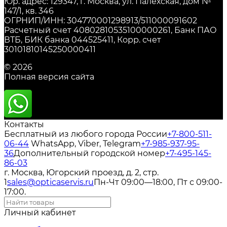
Юр. адрес: 129347, г. Москва, ул. Палехская, дом №
147/1, кв. 346
ОГРНИП/ИНН: 304770001298913/511000091602
Расчетный счет 40802810535100000261, Банк ПАО
ВТБ, БИК банка 044525411, Корр. счет
30101810145250000411
© 2026
Полная версия сайта
Контакты
Бесплатный из любого города России
+7-800-511-
06-44
WhatsApp, Viber, Telegram
+7-985-937-95-
36
Дополнительный городской номер
+7-495-145-
86-03
г. Москва, Югорский проезд, д. 2, стр.
1
sales@opticaservis.ru
Пн-Чт 09:00—18:00, Пт с 09:00-
17:00.
Личный кабинет