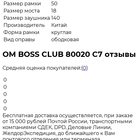
Размер рамки
50
Размер моста
18
Размер заушника
140
Производитель
Китай
Форма рамки
круглая
Вид оправы
ободковая
ОМ BOSS CLUB 80020 C7 отзывы
Средняя оценка покупателей:
(
0
)
0
0
0
0
0
Бесплатная доставка осуществляется, при заказе
от 15 000 рублей Почтой России, транспортными
компаниями СДЕК, DPD, Деловые Линии,
ЖелдорЭкспедиция, до ближайшего к Вам
почтового отделения или терминала