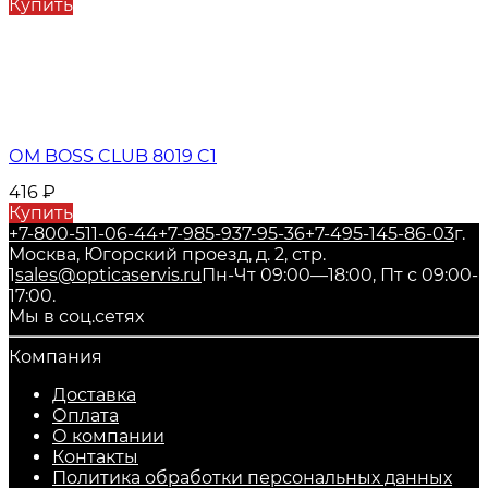
Купить
ОМ BOSS CLUB 8019 C1
416
₽
Купить
+7-800-511-06-44
+7-985-937-95-36
+7-495-145-86-03
г.
Москва, Югорский проезд, д. 2, стр.
1
sales@opticaservis.ru
Пн-Чт 09:00—18:00, Пт с 09:00-
17:00.
Мы в соц.сетях
Компания
Доставка
Оплата
О компании
Контакты
Политика обработки персональных данных