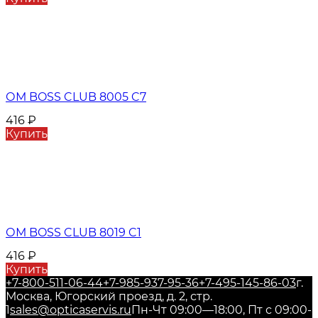
ОМ BOSS CLUB 8005 C7
416
₽
Купить
ОМ BOSS CLUB 8019 C1
416
₽
Купить
+7-800-511-06-44
+7-985-937-95-36
+7-495-145-86-03
г.
Москва, Югорский проезд, д. 2, стр.
1
sales@opticaservis.ru
Пн-Чт 09:00—18:00, Пт с 09:00-