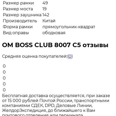
Размер рамки
49
Размер моста
19
Размер заушника
142
Производитель
Китай
Форма рамки
прямоугольник-квадрат
Вид оправы
ободковая
ОМ BOSS CLUB 8007 C5 отзывы
Средняя оценка покупателей:
(
0
)
0
0
0
0
0
Бесплатная доставка осуществляется, при заказе
от 15 000 рублей Почтой России, транспортными
компаниями СДЕК, DPD, Деловые Линии,
ЖелдорЭкспедиция, до ближайшего к Вам
почтового отделения или терминала