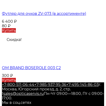
Футляр для очков ZV-073 (в ассортименте)
6 400
₽
80
₽
Купить
Скидка!
ОМ BRAND BOSEROLE 003 C2
300
₽
Купить
+7-800-511-06-44
+7-985-937-95-36
+7-495-145-86-03
г.
Москва, Югорский проезд, д. 2, стр.
1
sales@opticaservis.ru
Пн-Чт 09:00—18:00, Пт с 09:00-
17:00.
Мы в соц.сетях