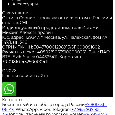
Аксессуары
О компании
Оптика Сервис - продажа оптики оптом в России и
странах СНГ
Индивидуальный предприниматель Истомин
Михаил Александрович
Юр. адрес: 129347, г. Москва, ул. Палехская, дом №
147/1, кв. 346
ОГРНИП/ИНН: 304770001298913/511000091602
Расчетный счет 40802810535100000261, Банк ПАО
ВТБ, БИК банка 044525411, Корр. счет
30101810145250000411
© 2026
Полная версия сайта
Контакты
Бесплатный из любого города России
+7-800-511-
06-44
WhatsApp, Viber, Telegram
+7-985-937-95-
36
Дополнительный городской номер
+7-495-145-