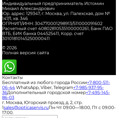
Индивидуальный предприниматель Истомин
Михаил Александрович
Юр. адрес: 129347, г. Москва, ул. Палехская, дом №
147/1, кв. 346
ОГРНИП/ИНН: 304770001298913/511000091602
Расчетный счет 40802810535100000261, Банк ПАО
ВТБ, БИК банка 044525411, Корр. счет
30101810145250000411
© 2026
Полная версия сайта
Контакты
Бесплатный из любого города России
+7-800-511-
06-44
WhatsApp, Viber, Telegram
+7-985-937-95-
36
Дополнительный городской номер
+7-495-145-
86-03
г. Москва, Югорский проезд, д. 2, стр.
1
sales@opticaservis.ru
Пн-Чт 09:00—18:00, Пт с 09:00-
17:00.