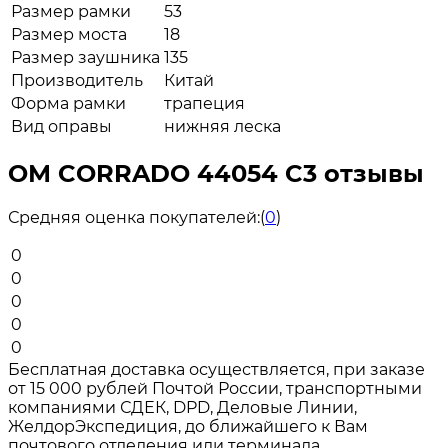
Размер рамки
53
Размер моста
18
Размер заушника
135
Производитель
Китай
Форма рамки
трапеция
Вид оправы
нижняя леска
ОМ CORRADO 44054 C3 отзывы
Средняя оценка покупателей:
(
0
)
0
0
0
0
0
Бесплатная доставка осуществляется, при заказе
от 15 000 рублей Почтой России, транспортными
компаниями СДЕК, DPD, Деловые Линии,
ЖелдорЭкспедиция, до ближайшего к Вам
почтового отделения или терминала