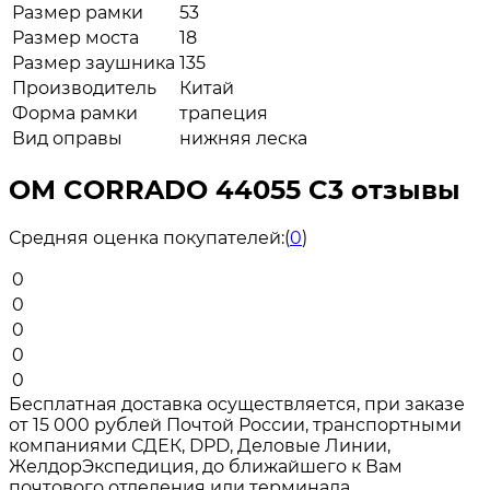
Размер рамки
53
Размер моста
18
Размер заушника
135
Производитель
Китай
Форма рамки
трапеция
Вид оправы
нижняя леска
ОМ CORRADO 44055 C3 отзывы
Средняя оценка покупателей:
(
0
)
0
0
0
0
0
Бесплатная доставка осуществляется, при заказе
от 15 000 рублей Почтой России, транспортными
компаниями СДЕК, DPD, Деловые Линии,
ЖелдорЭкспедиция, до ближайшего к Вам
почтового отделения или терминала