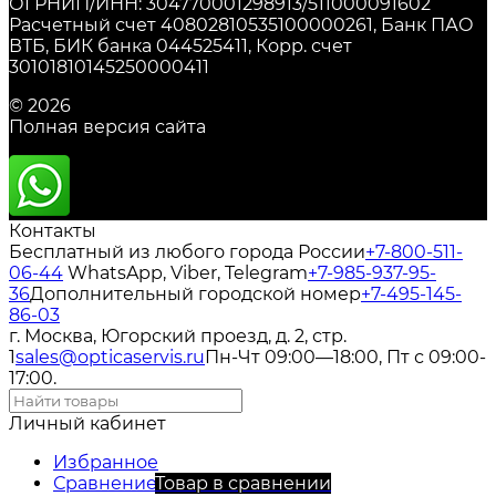
ОГРНИП/ИНН: 304770001298913/511000091602
Расчетный счет 40802810535100000261, Банк ПАО
ВТБ, БИК банка 044525411, Корр. счет
30101810145250000411
© 2026
Полная версия сайта
Контакты
Бесплатный из любого города России
+7-800-511-
06-44
WhatsApp, Viber, Telegram
+7-985-937-95-
36
Дополнительный городской номер
+7-495-145-
86-03
г. Москва, Югорский проезд, д. 2, стр.
1
sales@opticaservis.ru
Пн-Чт 09:00—18:00, Пт с 09:00-
17:00.
Личный кабинет
Избранное
Сравнение
Товар в сравнении