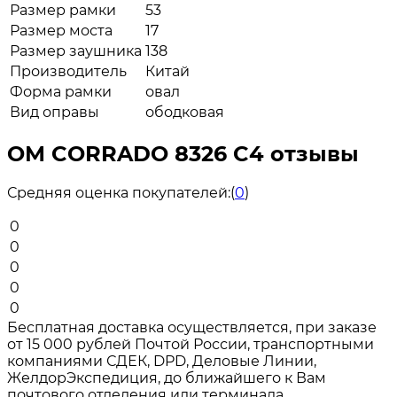
Размер рамки
53
Размер моста
17
Размер заушника
138
Производитель
Китай
Форма рамки
овал
Вид оправы
ободковая
ОМ CORRADO 8326 C4 отзывы
Средняя оценка покупателей:
(
0
)
0
0
0
0
0
Бесплатная доставка осуществляется, при заказе
от 15 000 рублей Почтой России, транспортными
компаниями СДЕК, DPD, Деловые Линии,
ЖелдорЭкспедиция, до ближайшего к Вам
почтового отделения или терминала