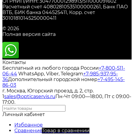
ОГРНИП/ИНН: 304770001298913/511000091602
Расчетный счет 40802810535100000261, Банк ПАО
ВТБ, БИК банка 044525411, Корр. счет
30101810145250000411
© 2026
Полная версия сайта
Контакты
Бесплатный из любого города России
+7-800-511-
06-44
WhatsApp, Viber, Telegram
+7-985-937-95-
36
Дополнительный городской номер
+7-495-145-
86-03
г. Москва, Югорский проезд, д. 2, стр.
1
sales@opticaservis.ru
Пн-Чт 09:00—18:00, Пт с 09:00-
17:00.
Личный кабинет
Избранное
Сравнение
Товар в сравнении