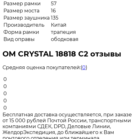
Размер рамки
57
Размер моста
16
Размер заушника
135
Производитель
Китай
Форма рамки
трапеция
Вид оправы
ободковая
ОМ CRYSTAL 18818 C2 отзывы
Средняя оценка покупателей:
(
0
)
0
0
0
0
0
Бесплатная доставка осуществляется, при заказе
от 15 000 рублей Почтой России, транспортными
компаниями СДЕК, DPD, Деловые Линии,
ЖелдорЭкспедиция, до ближайшего к Вам
почтового отделения или терминала