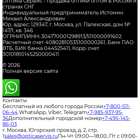
Оптика Сервис - продажа оптики оптом в России и
странах СНГ
Индивидуальный предприниматель Истомин
Михаил Александрович
Юр. адрес: 129347, г. Москва, ул. Палехская, дом №
147/1, кв. 346
ОГРНИП/ИНН: 304770001298913/511000091602
Расчетный счет 40802810535100000261, Банк ПАО
ВТБ, БИК банка 044525411, Корр. счет
30101810145250000411
© 2026
Полная версия сайта
Контакты
Бесплатный из любого города России
+7-800-511-
06-44
WhatsApp, Viber, Telegram
+7-985-937-95-
36
Дополнительный городской номер
+7-495-145-
86-03
г. Москва, Югорский проезд, д. 2, стр.
1
sales@opticaservis.ru
Пн-Чт 09:00—18:00, Пт с 09:00-