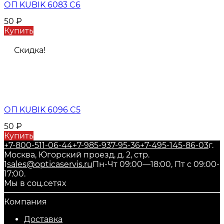
ОП KUBIK 6083 C6
50
₽
Купить
Скидка!
ОП KUBIK 6096 C5
50
₽
Купить
+7-800-511-06-44
+7-985-937-95-36
+7-495-145-86-03
г.
Москва, Югорский проезд, д. 2, стр.
1
sales@opticaservis.ru
Пн-Чт 09:00—18:00, Пт с 09:00-
17:00.
Мы в соц.сетях
Компания
Доставка