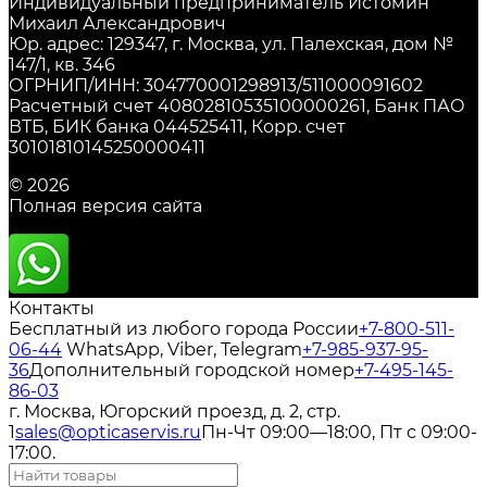
Индивидуальный предприниматель Истомин
Михаил Александрович
Юр. адрес: 129347, г. Москва, ул. Палехская, дом №
147/1, кв. 346
ОГРНИП/ИНН: 304770001298913/511000091602
Расчетный счет 40802810535100000261, Банк ПАО
ВТБ, БИК банка 044525411, Корр. счет
30101810145250000411
© 2026
Полная версия сайта
Контакты
Бесплатный из любого города России
+7-800-511-
06-44
WhatsApp, Viber, Telegram
+7-985-937-95-
36
Дополнительный городской номер
+7-495-145-
86-03
г. Москва, Югорский проезд, д. 2, стр.
1
sales@opticaservis.ru
Пн-Чт 09:00—18:00, Пт с 09:00-
17:00.