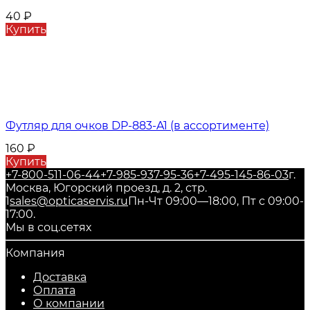
40
₽
Купить
Футляр для очков DP-883-A1 (в ассортименте)
160
₽
Купить
+7-800-511-06-44
+7-985-937-95-36
+7-495-145-86-03
г.
Москва, Югорский проезд, д. 2, стр.
1
sales@opticaservis.ru
Пн-Чт 09:00—18:00, Пт с 09:00-
17:00.
Мы в соц.сетях
Компания
Доставка
Оплата
О компании