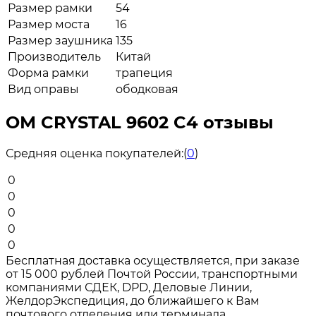
Размер рамки
54
Размер моста
16
Размер заушника
135
Производитель
Китай
Форма рамки
трапеция
Вид оправы
ободковая
ОМ CRYSTAL 9602 C4 отзывы
Средняя оценка покупателей:
(
0
)
0
0
0
0
0
Бесплатная доставка осуществляется, при заказе
от 15 000 рублей Почтой России, транспортными
компаниями СДЕК, DPD, Деловые Линии,
ЖелдорЭкспедиция, до ближайшего к Вам
почтового отделения или терминала