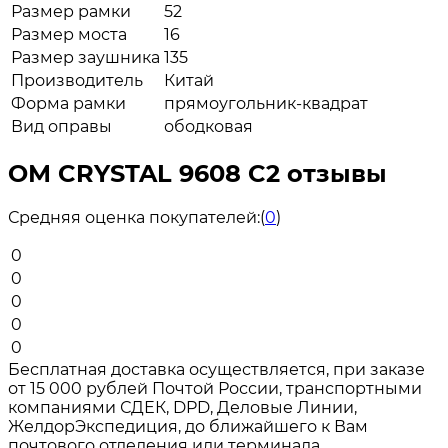
Размер рамки
52
Размер моста
16
Размер заушника
135
Производитель
Китай
Форма рамки
прямоугольник-квадрат
Вид оправы
ободковая
ОМ CRYSTAL 9608 C2 отзывы
Средняя оценка покупателей:
(
0
)
0
0
0
0
0
Бесплатная доставка осуществляется, при заказе
от 15 000 рублей Почтой России, транспортными
компаниями СДЕК, DPD, Деловые Линии,
ЖелдорЭкспедиция, до ближайшего к Вам
почтового отделения или терминала