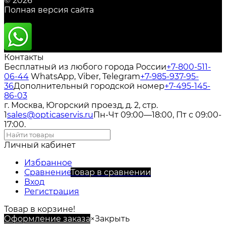
© 2026
Полная версия сайта
Контакты
Бесплатный из любого города России
+7-800-511-
06-44
WhatsApp, Viber, Telegram
+7-985-937-95-
36
Дополнительный городской номер
+7-495-145-
86-03
г. Москва, Югорский проезд, д. 2, стр.
1
sales@opticaservis.ru
Пн-Чт 09:00—18:00, Пт с 09:00-
17:00.
Личный кабинет
Избранное
Сравнение
Товар в сравнении
Вход
Регистрация
Товар в корзине!
Оформление заказа
×
Закрыть