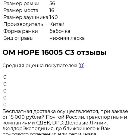
Размер рамки
56
Размер моста
16
Размер заушника
140
Производитель
Китай
Форма рамки
бабочка
Вид оправы
нижняя леска
ОМ HOPE 16005 C3 отзывы
Средняя оценка покупателей:
(
0
)
0
0
0
0
0
Бесплатная доставка осуществляется, при заказе
от 15 000 рублей Почтой России, транспортными
компаниями СДЕК, DPD, Деловые Линии,
ЖелдорЭкспедиция, до ближайшего к Вам
почтового отделения или терминала