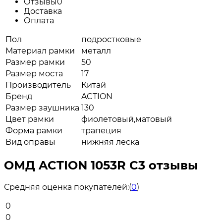
Отзывы
0
Доставка
Оплата
Пол
подростковые
Материал рамки
металл
Размер рамки
50
Размер моста
17
Производитель
Китай
Бренд
ACTION
Размер заушника
130
Цвет рамки
фиолетовый,матовый
Форма рамки
трапеция
Вид оправы
нижняя леска
ОМД ACTION 1053R C3 отзывы
Средняя оценка покупателей:
(
0
)
0
0