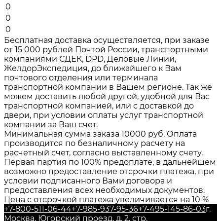
0
0
0
Бесплатная доставка осуществляется, при заказе
от 15 000 рублей Почтой России, транспортными
компаниями СДЕК, DPD, Деловые Линии,
ЖелдорЭкспедиция, до ближайшего к Вам
почтового отделения или терминала
транспортной компании в Вашем регионе. Так же
можем доставить любой другой, удобной для Вас
транспортной компанией, или с доставкой до
двери, при условии оплаты услуг транспортной
компании за Ваш счет.
Минимальная сумма заказа 10000 руб. Оплата
производится по безналичному расчету на
расчетный счет, согласно выставленному счету.
Первая партия по 100% предоплате, в дальнейшем
возможно предоставление отсрочки платежа, при
условии подписанного Вами договора и
предоставления всех необходимых документов.
Цена с отсрочкой платежа увеличивается на 10 %
+7-800-511-06-44
+7-985-937-95-36
+7-495-145-86-03
г.
Москва, Югорский проезд, д. 2, стр.