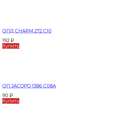
ОПД CHARM 272 C10
192
₽
Купить
ОП JACOPO 1386 C08A
90
₽
Купить