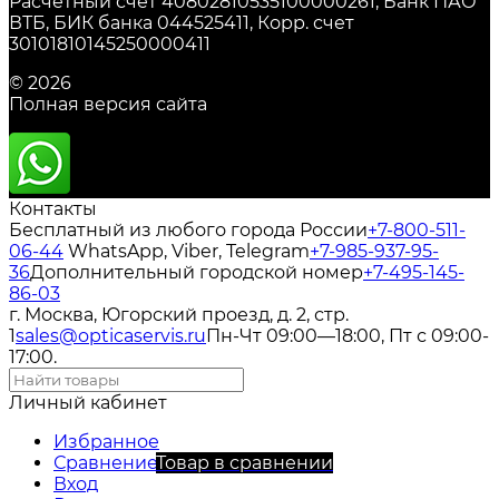
Расчетный счет 40802810535100000261, Банк ПАО
ВТБ, БИК банка 044525411, Корр. счет
30101810145250000411
© 2026
Полная версия сайта
Контакты
Бесплатный из любого города России
+7-800-511-
06-44
WhatsApp, Viber, Telegram
+7-985-937-95-
36
Дополнительный городской номер
+7-495-145-
86-03
г. Москва, Югорский проезд, д. 2, стр.
1
sales@opticaservis.ru
Пн-Чт 09:00—18:00, Пт с 09:00-
17:00.
Личный кабинет
Избранное
Сравнение
Товар в сравнении
Вход