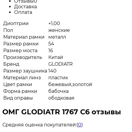
Отзывы
0
Доставка
Оплата
Диоптрии
+1,00
Пол
женские
Материал рамки
металл
Размер рамки
54
Размер моста
16
Производитель
Китай
Бренд
GLODIATR
Размер заушника
140
Материал линз
пластик
Цвет рамки
бежевый,золотой
Форма рамки
бабочка
Вид оправы
ободковая
ОМГ GLODIATR 1767 С6 отзывы
Средняя оценка покупателей:
(
0
)