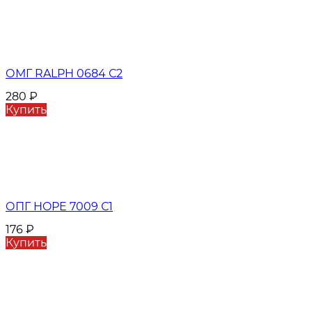
ОМГ RALPH 0684 С2
280
₽
Купить
ОПГ HOPE 7009 С1
176
₽
Купить