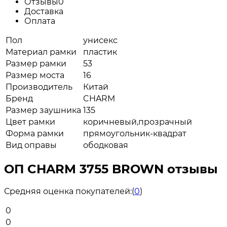
Отзывы
0
Доставка
Оплата
Пол
унисекс
Материал рамки
пластик
Размер рамки
53
Размер моста
16
Производитель
Китай
Бренд
CHARM
Размер заушника
135
Цвет рамки
коричневый,прозрачный
Форма рамки
прямоугольник-квадрат
Вид оправы
ободковая
ОП CHARM 3755 BROWN отзывы
Средняя оценка покупателей:
(
0
)
0
0