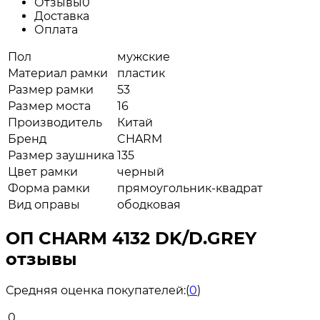
Отзывы
0
Доставка
Оплата
Пол
мужские
Материал рамки
пластик
Размер рамки
53
Размер моста
16
Производитель
Китай
Бренд
CHARM
Размер заушника
135
Цвет рамки
черный
Форма рамки
прямоугольник-квадрат
Вид оправы
ободковая
ОП CHARM 4132 DK/D.GREY
отзывы
Средняя оценка покупателей:
(
0
)
0