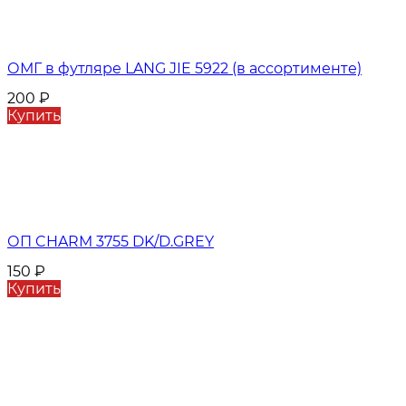
ОМГ в футляре LANG JIE 5922 (в ассортименте)
200
₽
Купить
ОП CHARM 3755 DK/D.GREY
150
₽
Купить