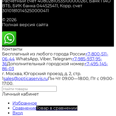
Расчетный счет 40802810535100000261, Банк ПАО
ВТБ, БИК банка 044525411, Корр. счет
30101810145250000411
© 2026
Полная версия сайта
Контакты
Бесплатный из любого города России
+7-800-511-
06-44
WhatsApp, Viber, Telegram
+7-985-937-95-
36
Дополнительный городской номер
+7-495-145-
86-03
г. Москва, Югорский проезд, д. 2, стр.
1
sales@opticaservis.ru
Пн-Чт 09:00—18:00, Пт с 09:00-
17:00.
Личный кабинет
Избранное
Сравнение
Товар в сравнении
Вход