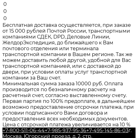
0
0
0
Бесплатная доставка осуществляется, при заказе
от 15 000 рублей Почтой России, транспортными
компаниями СДЕК, DPD, Деловые Линии,
ЖелдорЭкспедиция, до ближайшего к Вам
почтового отделения или терминала
транспортной компании в Вашем регионе. Так же
можем доставить любой другой, удобной для Вас
транспортной компанией, или с доставкой до
двери, при условии оплаты услуг транспортной
компании за Ваш счет.
Минимальная сумма заказа 10000 руб. Оплата
производится по безналичному расчету на
расчетный счет, согласно выставленному счету.
Первая партия по 100% предоплате, в дальнейшем
возможно предоставление отсрочки платежа, при
условии подписанного Вами договора и
предоставления всех необходимых документов.
Цена с отсрочкой платежа увеличивается на 10 %
+7-800-511-06-44
+7-985-937-95-36
+7-495-145-86-03
г.
Москва, Югорский проезд, д. 2, стр.