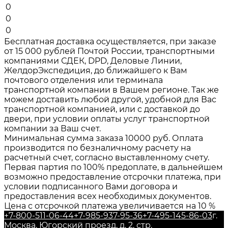
0
0
0
Бесплатная доставка осуществляется, при заказе
от 15 000 рублей Почтой России, транспортными
компаниями СДЕК, DPD, Деловые Линии,
ЖелдорЭкспедиция, до ближайшего к Вам
почтового отделения или терминала
транспортной компании в Вашем регионе. Так же
можем доставить любой другой, удобной для Вас
транспортной компанией, или с доставкой до
двери, при условии оплаты услуг транспортной
компании за Ваш счет.
Минимальная сумма заказа 10000 руб. Оплата
производится по безналичному расчету на
расчетный счет, согласно выставленному счету.
Первая партия по 100% предоплате, в дальнейшем
возможно предоставление отсрочки платежа, при
условии подписанного Вами договора и
предоставления всех необходимых документов.
Цена с отсрочкой платежа увеличивается на 10 %
+7-800-511-06-44
+7-985-937-95-36
+7-495-145-86-03
г.
Москва, Югорский проезд, д. 2, стр.