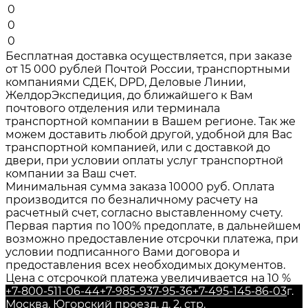
0
0
0
Бесплатная доставка осуществляется, при заказе
от 15 000 рублей Почтой России, транспортными
компаниями СДЕК, DPD, Деловые Линии,
ЖелдорЭкспедиция, до ближайшего к Вам
почтового отделения или терминала
транспортной компании в Вашем регионе. Так же
можем доставить любой другой, удобной для Вас
транспортной компанией, или с доставкой до
двери, при условии оплаты услуг транспортной
компании за Ваш счет.
Минимальная сумма заказа 10000 руб. Оплата
производится по безналичному расчету на
расчетный счет, согласно выставленному счету.
Первая партия по 100% предоплате, в дальнейшем
возможно предоставление отсрочки платежа, при
условии подписанного Вами договора и
предоставления всех необходимых документов.
Цена с отсрочкой платежа увеличивается на 10 %
+7-800-511-06-44
+7-985-937-95-36
+7-495-145-86-03
г.
Москва, Югорский проезд, д. 2, стр.