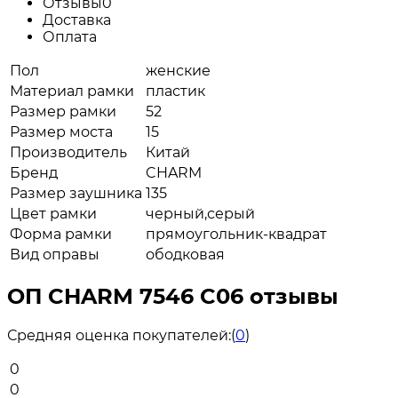
Отзывы
0
Доставка
Оплата
Пол
женские
Материал рамки
пластик
Размер рамки
52
Размер моста
15
Производитель
Китай
Бренд
CHARM
Размер заушника
135
Цвет рамки
черный,серый
Форма рамки
прямоугольник-квадрат
Вид оправы
ободковая
ОП CHARM 7546 C06 отзывы
Средняя оценка покупателей:
(
0
)
0
0