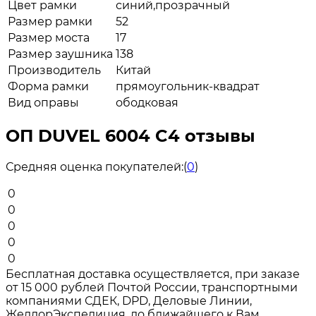
Цвет рамки
синий,прозрачный
Размер рамки
52
Размер моста
17
Размер заушника
138
Производитель
Китай
Форма рамки
прямоугольник-квадрат
Вид оправы
ободковая
ОП DUVEL 6004 C4 отзывы
Средняя оценка покупателей:
(
0
)
0
0
0
0
0
Бесплатная доставка осуществляется, при заказе
от 15 000 рублей Почтой России, транспортными
компаниями СДЕК, DPD, Деловые Линии,
ЖелдорЭкспедиция, до ближайшего к Вам