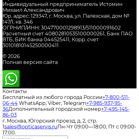
Индивидуальный предприниматель Истомин
Михаил Александрович
Юр. адрес: 129347, г. Москва, ул. Палехская, дом №
147/1, кв. 346
ОГРНИП/ИНН: 304770001298913/511000091602
Расчетный счет 40802810535100000261, Банк ПАО
ВТБ, БИК банка 044525411, Корр. счет
30101810145250000411
© 2026
Полная версия сайта
Контакты
Бесплатный из любого города России
+7-800-511-
06-44
WhatsApp, Viber, Telegram
+7-985-937-95-
36
Дополнительный городской номер
+7-495-145-
86-03
г. Москва, Югорский проезд, д. 2, стр.
1
sales@opticaservis.ru
Пн-Чт 09:00—18:00, Пт с 09:00-
17:00.