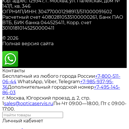
Юр. адрес: 129347, г. Москва, ул. Палехская, дом №
147/1, кв. 346
ОГРНИП/ИНН: 304770001298913/511000091602
Расчетный счет 40802810535100000261, Банк ПАО
ВТБ, БИК банка 044525411, Корр. счет
30101810145250000411
© 2026
Полная версия сайта
Контакты
Бесплатный из любого города России
+7-800-511-
06-44
WhatsApp, Viber, Telegram
+7-985-937-95-
36
Дополнительный городской номер
+7-495-145-
86-03
г. Москва, Югорский проезд, д. 2, стр.
1
sales@opticaservis.ru
Пн-Чт 09:00—18:00, Пт с 09:00-
17:00.
Личный кабинет