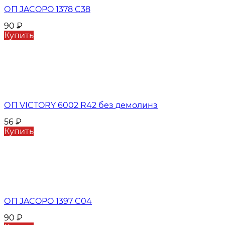
ОП JACOPO 1378 C38
90
₽
Купить
ОП VICTORY 6002 R42 без демолинз
56
₽
Купить
ОП JACOPO 1397 C04
90
₽