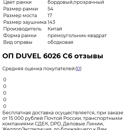
Цвет рамки
бордовый,прозрачный
Размер рамки
54
Размер моста
17
Размер заушника
143
Производитель
Китай
Форма рамки
прямоугольник-квадрат
Вид оправы
ободковая
ОП DUVEL 6026 C6 отзывы
Средняя оценка покупателей:
(
0
)
0
0
0
0
0
Бесплатная доставка осуществляется, при заказе
от 15 000 рублей Почтой России, транспортными
компаниями СДЕК, DPD, Деловые Линии,
ЖелдорЭкспедиция, до ближайшего к Вам