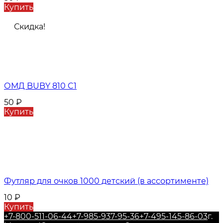
Купить
Скидка!
ОМД BUBY 810 C1
50
₽
Купить
Футляр для очков 1000 детский (в ассортименте)
10
₽
Купить
+7-800-511-06-44
+7-985-937-95-36
+7-495-145-86-03
г.