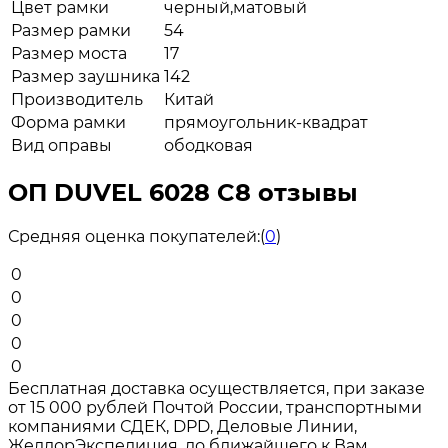
Цвет рамки
черный,матовый
Размер рамки
54
Размер моста
17
Размер заушника
142
Производитель
Китай
Форма рамки
прямоугольник-квадрат
Вид оправы
ободковая
ОП DUVEL 6028 C8 отзывы
Средняя оценка покупателей:
(
0
)
0
0
0
0
0
Бесплатная доставка осуществляется, при заказе
от 15 000 рублей Почтой России, транспортными
компаниями СДЕК, DPD, Деловые Линии,
ЖелдорЭкспедиция, до ближайшего к Вам