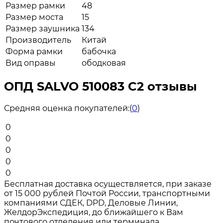
Размер рамки
48
Размер моста
15
Размер заушника
134
Производитель
Китай
Форма рамки
бабочка
Вид оправы
ободковая
ОПД SALVO 510083 C2 отзывы
Средняя оценка покупателей:
(
0
)
0
0
0
0
0
Бесплатная доставка осуществляется, при заказе
от 15 000 рублей Почтой России, транспортными
компаниями СДЕК, DPD, Деловые Линии,
ЖелдорЭкспедиция, до ближайшего к Вам
почтового отделения или терминала