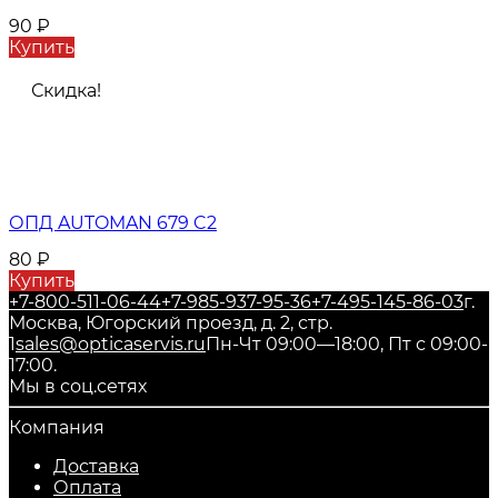
90
₽
Купить
Скидка!
ОПД AUTOMAN 679 C2
80
₽
Купить
+7-800-511-06-44
+7-985-937-95-36
+7-495-145-86-03
г.
Москва, Югорский проезд, д. 2, стр.
1
sales@opticaservis.ru
Пн-Чт 09:00—18:00, Пт с 09:00-
17:00.
Мы в соц.сетях
Компания
Доставка
Оплата