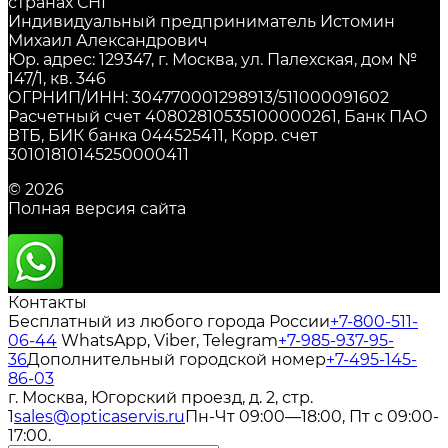
странах СНГ
Индивидуальный предприниматель Истомин
Михаил Александрович
Юр. адрес: 129347, г. Москва, ул. Палехская, дом №
147/1, кв. 346
ОГРНИП/ИНН: 304770001298913/511000091602
Расчетный счет 40802810535100000261, Банк ПАО
ВТБ, БИК банка 044525411, Корр. счет
30101810145250000411
© 2026
Полная версия сайта
Контакты
Бесплатный из любого города России
+7-800-511-
06-44
WhatsApp, Viber, Telegram
+7-985-937-95-
36
Дополнительный городской номер
+7-495-145-
86-03
г. Москва, Югорский проезд, д. 2, стр.
1
sales@opticaservis.ru
Пн-Чт 09:00—18:00, Пт с 09:00-
17:00.