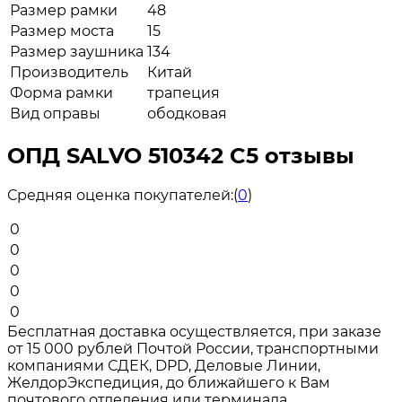
Размер рамки
48
Размер моста
15
Размер заушника
134
Производитель
Китай
Форма рамки
трапеция
Вид оправы
ободковая
ОПД SALVO 510342 C5 отзывы
Средняя оценка покупателей:
(
0
)
0
0
0
0
0
Бесплатная доставка осуществляется, при заказе
от 15 000 рублей Почтой России, транспортными
компаниями СДЕК, DPD, Деловые Линии,
ЖелдорЭкспедиция, до ближайшего к Вам
почтового отделения или терминала