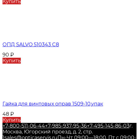
Купить
ОПД SALVO 510343 C8
90
₽
Купить
Гайка для винтовых оправ 1509-10,упак
48
₽
Купить
+7-800-511-06-44
+7-985-937-95-36
+7-495-145-86-03
г.
Москва, Югорский проезд, д. 2, стр.
1
sales@opticaservis.ru
Пн-Чт 09:00—18:00, Пт с 09:00-