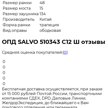
Размер рамки
48
Размер моста
15
Размер заушника
134
Производитель
Китай
Форма рамки
трапеция
Вид оправы
ободковая
ОПД SALVO 510343 C12 Ш отзывы
Средняя оценка покупателей:
(
0
)
0
0
0
0
0
Бесплатная доставка осуществляется, при заказе
от 15 000 рублей Почтой России, транспортными
компаниями СДЕК, DPD, Деловые Линии,
ЖелдорЭкспедиция, до ближайшего к Вам
почтового отделения или терминала