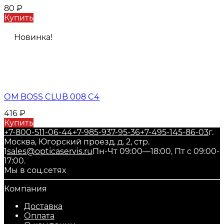
80
₽
Купить
Новинка!
ОМ BOSS CLUB 008 C4
416
₽
Купить
+7-800-511-06-44
+7-985-937-95-36
+7-495-145-86-03
г.
Москва, Югорский проезд, д. 2, стр.
1
sales@opticaservis.ru
Пн-Чт 09:00—18:00, Пт с 09:00-
17:00.
Мы в соц.сетях
Компания
Доставка
Оплата