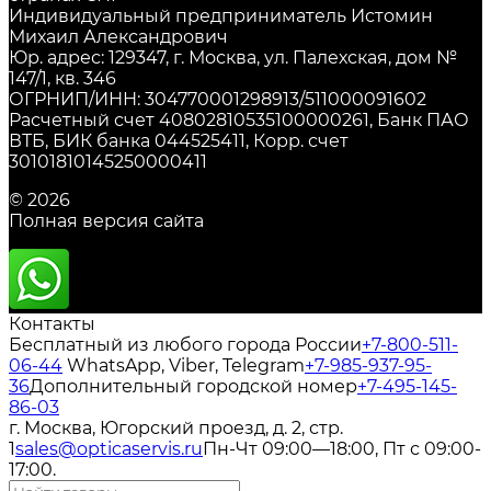
Индивидуальный предприниматель Истомин
Михаил Александрович
Юр. адрес: 129347, г. Москва, ул. Палехская, дом №
147/1, кв. 346
ОГРНИП/ИНН: 304770001298913/511000091602
Расчетный счет 40802810535100000261, Банк ПАО
ВТБ, БИК банка 044525411, Корр. счет
30101810145250000411
© 2026
Полная версия сайта
Контакты
Бесплатный из любого города России
+7-800-511-
06-44
WhatsApp, Viber, Telegram
+7-985-937-95-
36
Дополнительный городской номер
+7-495-145-
86-03
г. Москва, Югорский проезд, д. 2, стр.
1
sales@opticaservis.ru
Пн-Чт 09:00—18:00, Пт с 09:00-
17:00.