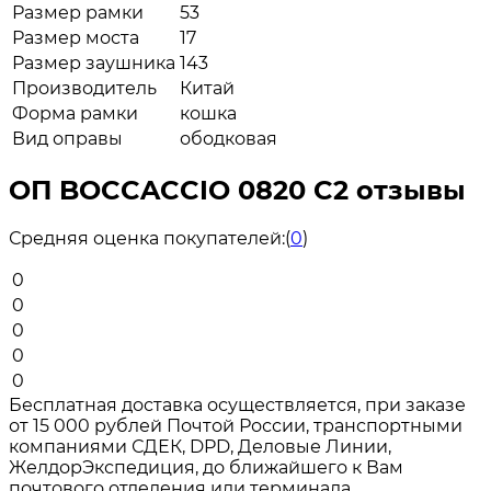
Размер рамки
53
Размер моста
17
Размер заушника
143
Производитель
Китай
Форма рамки
кошка
Вид оправы
ободковая
ОП BOCCACCIO 0820 C2 отзывы
Средняя оценка покупателей:
(
0
)
0
0
0
0
0
Бесплатная доставка осуществляется, при заказе
от 15 000 рублей Почтой России, транспортными
компаниями СДЕК, DPD, Деловые Линии,
ЖелдорЭкспедиция, до ближайшего к Вам
почтового отделения или терминала